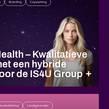
g
Branding
Copywriting
alth – Kwalitatieve
et een hybride
voor de IS4U Group
ontwikkeling
Leadgeneratie