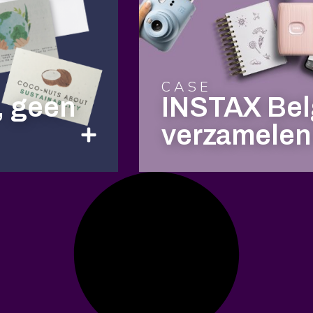
CASE
, geen
INSTAX Bel
verzamelen 