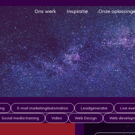
Ons werk
Inspiratie
Onze oplossing
ing
E-mail marketing/automation
Leadgeneratie
Live eve
Social media training
Video
Web Design
Web develop