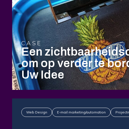
CASE
Een zichtbaarheid
om op verder te bor
Uw Idee
Web Design
E-mail marketing/automation
Projec