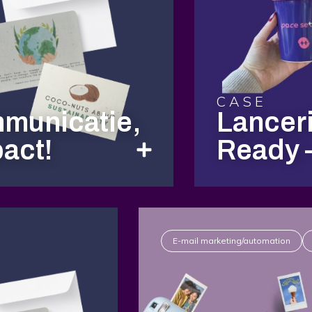
CASE
municatie,
Lanceri
pact!
Ready –
E-mail marketing/automation