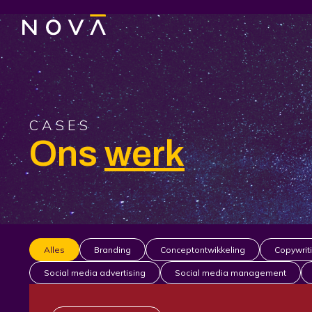
CASES
Ons
werk
Alles
Branding
Conceptontwikkeling
Copywrit
Social media advertising
Social media management