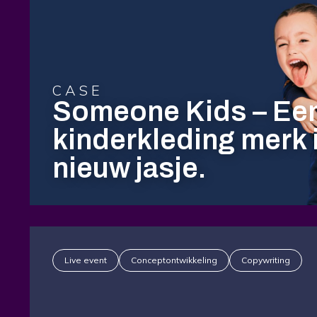
CASE
Someone Kids – Ee
kinderkleding merk 
nieuw jasje.
Live event
Conceptontwikkeling
Copywriting