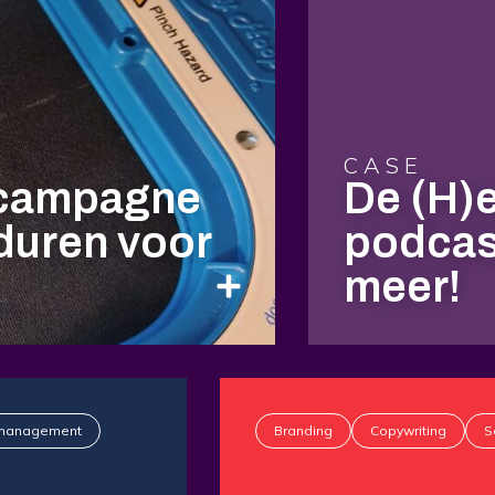
CASE
scampagne
De (H)
duren voor
podcast
meer!
tmanagement
Branding
Copywriting
S