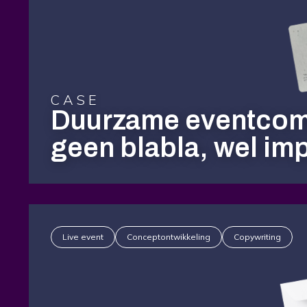
CASE
Duurzame eventcom
geen blabla, wel im
Live event
Conceptontwikkeling
Copywriting