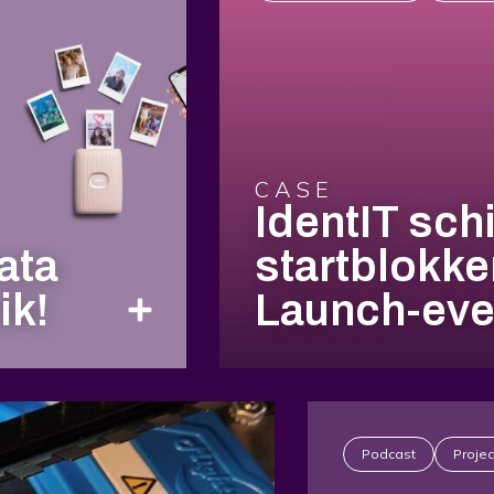
CASE
IdentIT schi
ata
startblokke
ik!
Launch-eve
Podcast
Proje