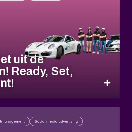
et uit de
n! Ready, Set,
nt!
ctmanagement
Social media advertising