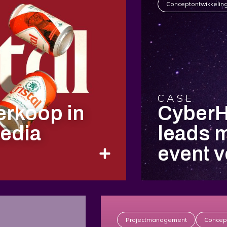
Conceptontwikkelin
CASE
erkoop in
CyberHe
media
leads m
event 
Projectmanagement
Concept