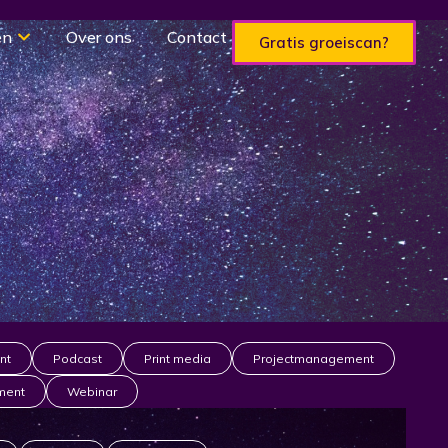
en
Over ons
Contact
Gratis groeiscan?
nt
Podcast
Print media
Projectmanagement
ment
Webinar