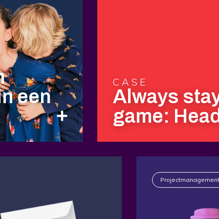
n
CASE
in een
Always stay
game: Head
Projectmanagemen