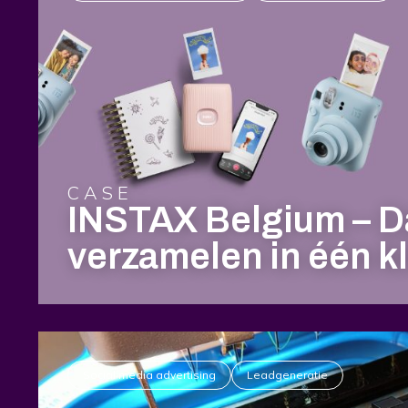
CASE
INSTAX Belgium – D
verzamelen in één kl
Social media advertising
Leadgeneratie