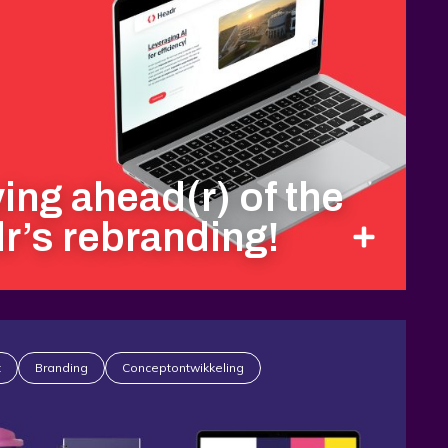
ing ahead(r) of the
r’s rebranding!
t
Branding
Conceptontwikkeling