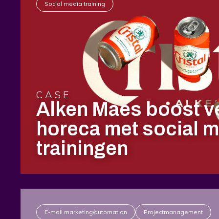
Social media training
CASE
Alken Maes boost v
horeca met social 
trainingen
E-mail marketing/automation
Projectmanagement