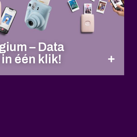
gium – Data
in één klik!