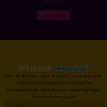
1
2
3
4
5
Alle cases
Wil jij ook
opvallen
?
Durf te dromen, durf te doen! Laten we eens
vrijblijvend babbelen om samen te
ontdekken hoe we ook jouw merk ‘sky-high’
kunnen laten gaan!