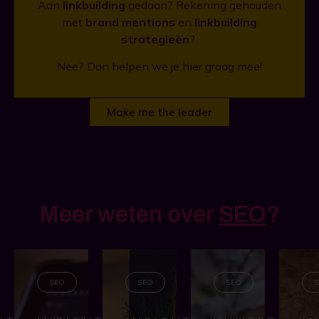
Aan
linkbuilding
gedaan? Rekening gehouden
met
brand mentions
en
linkbuilding
strategieën
?
Nee? Dan helpen we je hier graag mee!
Make me the leader
Meer weten over
SEO
?
SEO
SEO
SEO