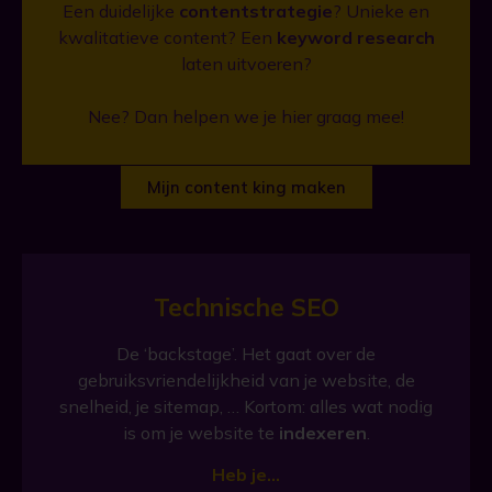
Een duidelijke
contentstrategie
? Unieke en
kwalitatieve content? Een
keyword research
laten uitvoeren?
Nee? Dan helpen we je hier graag mee!
Mijn content king maken
Technische SEO
De ‘backstage’. Het gaat over de
gebruiksvriendelijkheid van je website, de
snelheid, je
sitemap
, … Kortom: alles wat nodig
is om je website te
indexeren
.
Heb je…