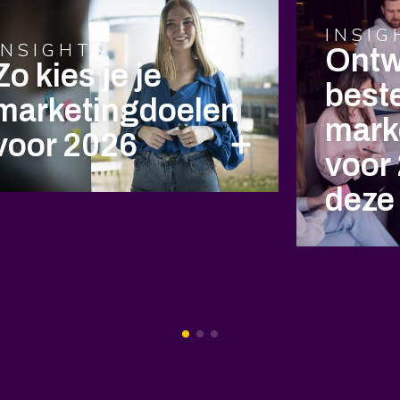
INSIG
INSIGHTS
Ontw
Zo kies je je
best
marketingdoelen
mark
voor 2026
voor
deze 
1
2
3