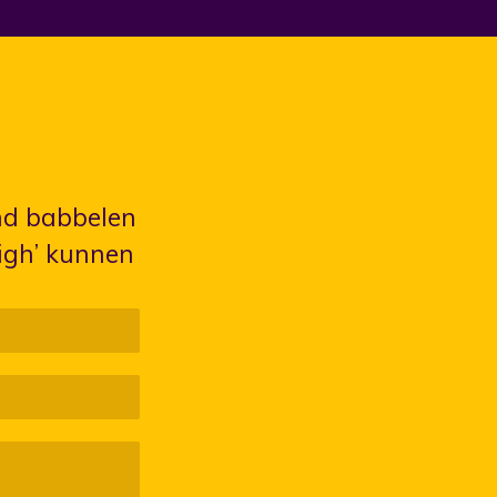
end babbelen
igh’ kunnen