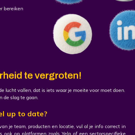
er bereiken
arheid te vergroten!
 lucht vallen, dat is iets waar je moeite voor moet doen.
 de slag te gaan.
el up to date?
van je team, producten en locatie, vul al je info correct in
 ook op platformen zoals Yelp of een sectorspecifieke