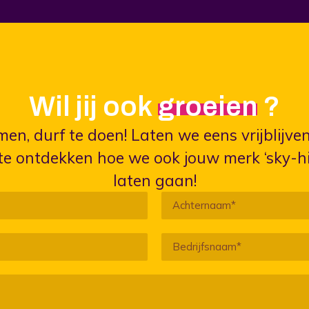
Wil jij ook
opvallen
?
men, durf te doen! Laten we eens vrijblijv
e ontdekken hoe we ook jouw merk ‘sky-h
laten gaan!