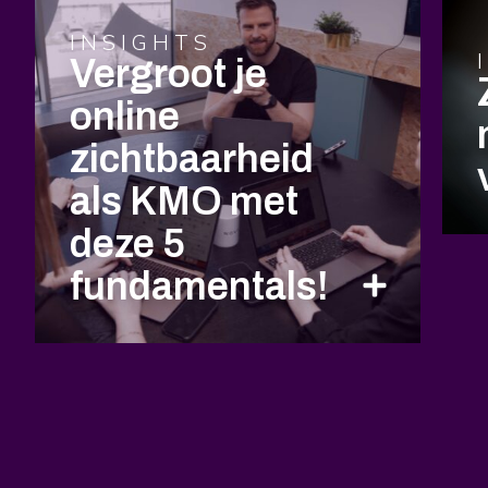
INSIGHTS
Vergroot je
online
zichtbaarheid
als KMO met
deze 5
fundamentals!