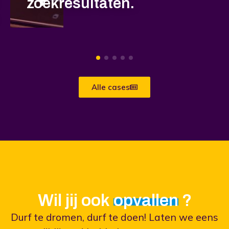
zoekresultaten.
1
2
3
4
5
Alle cases
Wil jij ook
bijleren
opvallen
?
Durf te dromen, durf te doen! Laten we eens